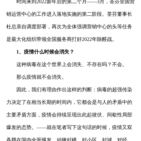
时间来到
2022
新年后的第二个月——
3
月，荃芬全国营
销运营中心的工作进入落地实施的第二阶段。荃芬董事长
杜总亲自调度部署，再次为全体强调营销中心的头等任务
是最大化组织带领全国服务商打好
2022
年除醛战。
1、
疫情什么时候会消失？
这种病毒在这个世界上会消失、不存在吗？不会
。
那么疫情就不会消失。
因此，我们有理由作出这样的判断：病毒的超强传染
力决定了在相当长期的时间内，它都会是与人的矛盾中的
主要矛盾方面，疫情会持续呈现出此起彼伏、间歇性局部
爆发的态势。
——就在笔者写下这句话的时候，疫情又双
叒叕
在国内全面爆发。动辙封楼、封小区、封城，对经