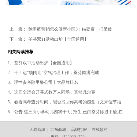
上一篇：
除甲醛营销怎么做新小区3：结硬寨，打呆仗
下一篇：
荃芬双11活动出炉【全国通用】
相关阅读推荐
1、荃芬双11活动出炉【全国通用】
2、十四运“锁闭期”空气治理工作，荃芬圆满完成
3、理性参考除甲醛公司十大品牌排名
4、这届全运会开幕式数万人同场，真够凡尔赛
5、看看高考查分时间，能否找回你高考的感觉（文末佳节福利）
6、公告:这三所小学幼儿园将于9月招生,已由荃芬除过甲醛,在您的学区里吗（文末6.1福利）
天猫商城
|
京东商城
|
品牌打假
|
在线预约
电话
15229321779