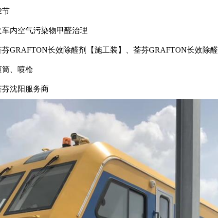
2节
火车内空气污染物甲醛治理
芬GRAFTON长效除醛剂【施工装】、荃芬GRAFTON长效除
滚筒、喷枪
荃芬沈阳服务商