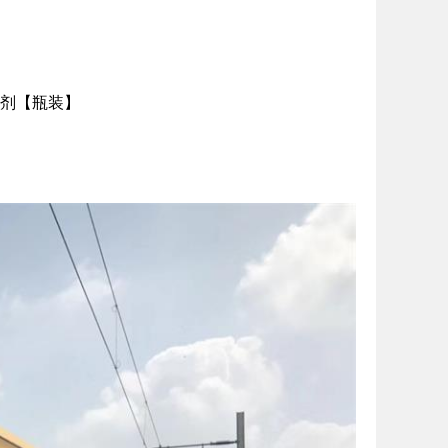
醛剂【瓶装】