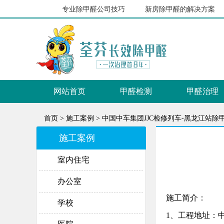
么
选择专业除甲醛公司技巧
新房除甲醛的解决方案
盘
网站首页
甲醛检测
甲醛治理
首页 >
施工案例 >
中国中车集团JJC检修列车-黑龙江站除
施工案例
室内住宅
办公室
施工简介：
学校
1、工程地址：