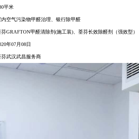
80平米
室内空气污染物甲醛治理、
银行
除甲醛
荃芬
GRAFTON甲醛清除剂(施工装)、
荃芬长效除醛剂（强效型）
020年07月08日
荃芬武汉武昌
服务商