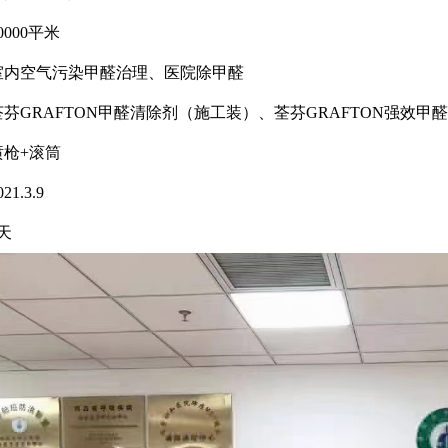
000平米
室内空气污染甲醛治理、
医院除甲醛
芬GRAFTON甲醛清除剂
（施工装）、荃芬GRAFTON强效甲
喷枪+滚筒
1.3.9
天